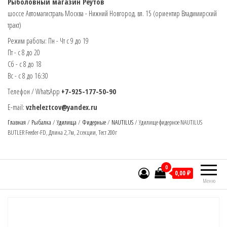
Рыболовный магазин Реутов
шоссе Автомагистраль Москва - Нижний Новгород, вл. 15 (ориентир Владимирский
тракт)
Режим работы: Пн - Чт с 9 до 19
Пт - с 8 до 20
Сб - с 8 до 18
Вс - с 8 до 16:30
Телефон / WhatsApp
+7-925-177-50-90
E-mail:
vzheleztcov@yandex.ru
Главная
/
Рыбалка
/
Удилища
/
Фидерные
/
NAUTILUS
/ Удилище фидерное NAUTILUS
BUTLER Feeder-FD, Длина 2,7м, 2 секции, Тест 200г
0
0,00 ₽
Меню