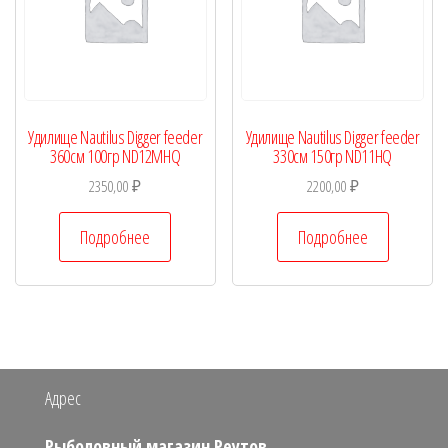
Удилище Nautilus Digger feeder
Удилище Nautilus Digger feeder
360см 100гр ND12MHQ
330см 150гр ND11HQ
2350,00
₽
2200,00
₽
Подробнее
Подробнее
Адрес
Рыболовный магазин Реутов