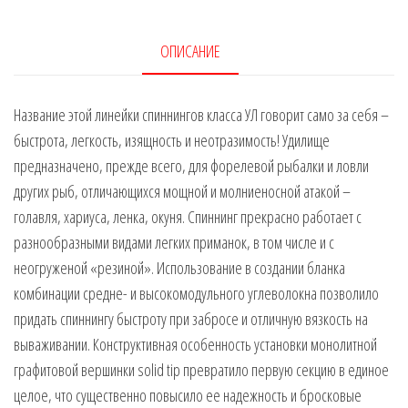
тест
2-
ОПИСАНИЕ
7гр
2.3м
Название этой линейки спиннингов класса УЛ говорит само за себя –
(2
быстрота, легкость, изящность и неотразимость! Удилище
секции)
предназначено, прежде всего, для форелевой рыбалки и ловли
(IM7)
других рыб, отличающихся мощной и молниеносной атакой –
голавля, хариуса, ленка, окуня. Спиннинг прекрасно работает с
разнообразными видами легких приманок, в том числе и с
неогруженой «резиной». Использование в создании бланка
комбинации средне- и высокомодульного углеволокна позволило
придать спиннингу быстроту при забросе и отличную вязкость на
вываживании. Конструктивная особенность установки монолитной
графитовой вершинки solid tip превратило первую секцию в единое
целое, что существенно повысило ее надежность и бросковые