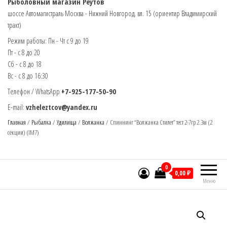
Рыболовный магазин Реутов
шоссе Автомагистраль Москва - Нижний Новгород, вл. 15 (ориентир Владимирский
тракт)
Режим работы: Пн - Чт с 9 до 19
Пт - с 8 до 20
Сб - с 8 до 18
Вс - с 8 до 16:30
Телефон / WhatsApp
+7-925-177-50-90
E-mail:
vzheleztcov@yandex.ru
Главная
/
Рыбалка
/
Удилища
/
Волжанка
/ Спиннинг “Волжанка Стилет” тест 2-7гр 2.3м (2
секции) (IM7)
0
0,00 ₽
Меню