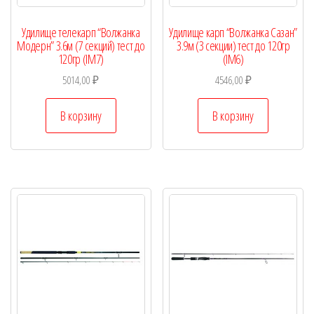
Удилище телекарп “Волжанка
Удилище карп “Волжанка Сазан”
Модерн” 3.6м (7 секций) тест до
3.9м (3 секции) тест до 120гр
120гр (IM7)
(IM6)
5014,00
₽
4546,00
₽
В корзину
В корзину