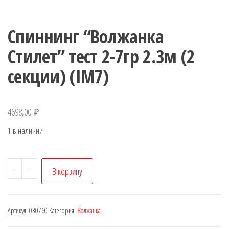
Спиннинг “Волжанка
Стилет” тест 2-7гр 2.3м (2
секции) (IM7)
4698,00
₽
1 в наличии
Количество
-
+
В корзину
товара
Спиннинг
"Волжанка
Артикул:
030760
Категория:
Волжанка
Стилет"