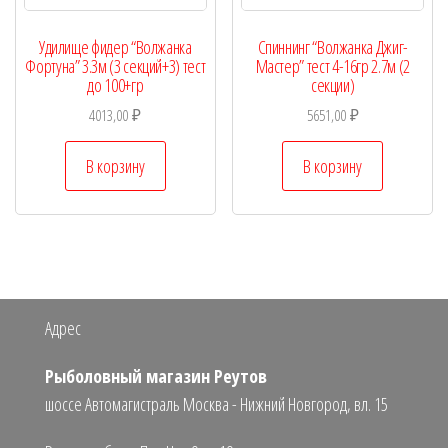
Удилище фидер “Волжанка
Спиннинг “Волжанка Джиг-
Фортуна” 3.3м (3 секций+3) тест
Мастер” тест 4-16гр 2.7м (2
до 100+гр
секции)
4013,00
₽
5651,00
₽
В корзину
В корзину
Адрес
Рыболовный магазин Реутов
шоссе Автомагистраль Москва - Нижний Новгород, вл. 15