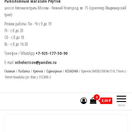
Рыболовный магазин Реутов
шоссе Автомагистраль Москва - Нижний Новгород, вл. 15 (ориентир Владимирский
тракт)
Режим работы: Пн - Чт с 9 до 19
Пт - с 8 до 20
Сб - с 8 до 18
Вс - с 8 до 16:30
Телефон / WhatsApp
+7-925-177-50-90
E-mail:
vzheleztcov@yandex.ru
Главная
/
Рыбалка
/
Крючки
/
Одинарные
/
KOSADAKA
/ Крючок SAKEBU BN №3 T-0,71mm L-
16mm Kosadaka (уп.10шт.) 3123BN-3
0
0,00 ₽
Меню